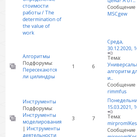
цена? А от...
стоимости
Сообщение 
работы / The
MSCgew
determination of
the value of
work
Среда,
30.12.2020, 1
Алгоритмы
Тема:
Подфорумы:
Универсаль
1
6
Пересекаются
алгоритм д
ли цилиндры
и...
Сообщение 
rimmfus
Понедельни
Инструменты
15.03.2021, 1
Подфорумы:
Инструменты
Тема:
3
7
моделирования
mirpromlKe
|
Инструменты
Сообщение 
деятельности
mirpromlKe