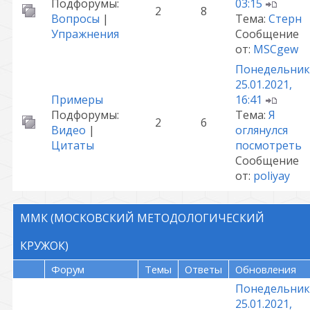
Подфорумы:
03:15
2
8
Вопросы
|
Тема:
Стерн
Упражнения
Сообщение
от:
MSCgew
Понедельник
25.01.2021,
Примеры
16:41
Подфорумы:
Тема:
Я
2
6
Видео
|
оглянулся
Цитаты
посмотреть
Сообщение
от:
poliyay
ММК (МОСКОВСКИЙ МЕТОДОЛОГИЧЕСКИЙ
КРУЖОК)
Форум
Темы
Ответы
Обновления
Понедельник
25.01.2021,