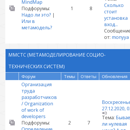
MindMap
Сколько
Подфорумы:
1
8
стоит
Надо ли это?
|
установка
Или в
вход...
метамодель?
Сообщени
от:
monyya
ММСТС (МЕТАМОДЕЛИРОВАНИЕ СОЦИО-
ТЕХНИЧЕСКИХ СИСТЕМ)
Форум
Темы
Ответы
Обновления
Организация
труда
разработчиков
Воскресенье
/ Organization
27.12.2020, 0
of work of
developers
Тема:
Быва
Подфорумы:
2
7
ли нулевая
Определение