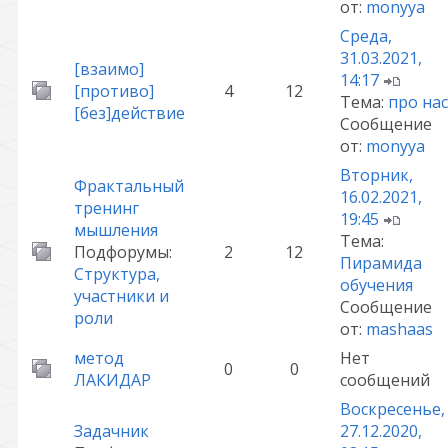
от:
monyya
Среда,
31.03.2021,
[взаимо]
14:17
[противо]
4
12
Тема:
про нас
[без]действие
Сообщение
от:
monyya
Вторник,
Фрактальный
16.02.2021,
тренинг
19:45
мышления
Тема:
Подфорумы:
2
12
Пирамида
Структура,
обучения
участники и
Сообщение
роли
от:
mashaas
метод
Нет
0
0
ЛАКИДАР
сообщений
Воскресенье,
Задачник
27.12.2020,