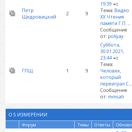
19:39
Петр
Тема:
Видео
2
9
Щедровицкий
XX Чтения
памяти Г.П. ...
Сообщение
от:
poliyay
Суббота,
30.01.2021,
23:44
Тема:
ГПЩ
1
9
Человек,
который
переиграл С...
Сообщение
от:
mmsah
О 5 ИЗМЕРЕНИИ
Форум
Темы
Ответы
Обновл