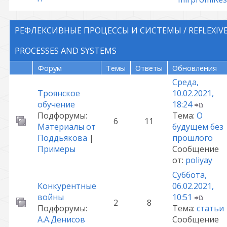
РЕФЛЕКСИВНЫЕ ПРОЦЕССЫ И СИСТЕМЫ / REFLEXIV
PROCESSES AND SYSTEMS
Форум
Темы
Ответы
Обновления
Среда,
Троянское
10.02.2021,
обучение
18:24
Подфорумы:
Тема:
О
6
11
Материалы от
будущем без
Поддьякова
|
прошлого
Примеры
Сообщение
от:
poliyay
Суббота,
Конкурентные
06.02.2021,
войны
10:51
2
8
Подфорумы:
Тема:
статьи
А.А.Денисов
Сообщение