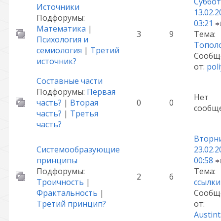
Суббот
Источники
13.02.2
Подфорумы:
03:21
Математика
|
3
9
Тема:
Психология и
Топол
семиология
|
Третий
Сообщ
источник?
от:
pol
Составные части
Подфорумы:
Первая
Нет
часть?
|
Вторая
0
0
сообщ
часть?
|
Третья
часть?
Вторни
Системообразующие
23.02.2
принципы
00:58
Подфорумы:
Тема:
2
6
Троичность
|
ссылки
Фрактальность
|
Сообщ
Третий принцип?
от:
Austint