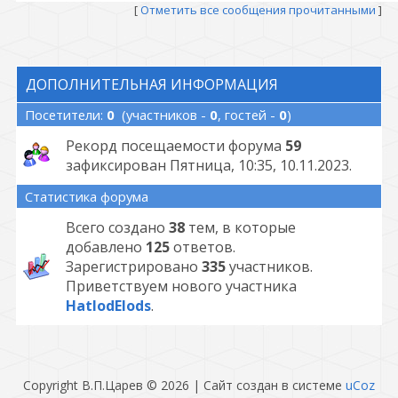
[
Отметить все сообщения прочитанными
]
ДОПОЛНИТЕЛЬНАЯ ИНФОРМАЦИЯ
Посетители:
0
(участников -
0
, гостей -
0
)
Рекорд посещаемости форума
59
зафиксирован Пятница, 10:35, 10.11.2023.
Статистика форума
Всего создано
38
тем, в которые
добавлено
125
ответов.
Зарегистрировано
335
участников.
Приветствуем нового участника
HatlodElods
.
Copyright В.П.Царев © 2026
|
Сайт создан в системе
uCoz