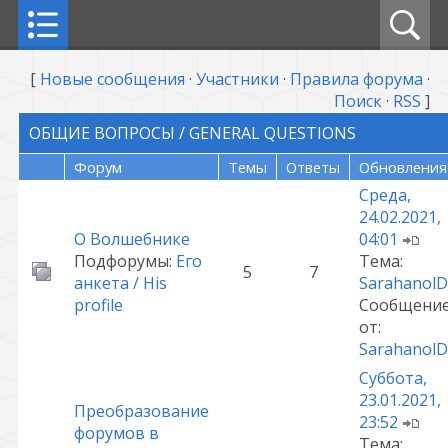
[
Новые сообщения
·
Участники
·
Правила форума
·
Поиск
·
RSS
]
ОБЩИЕ ВОПРОСЫ / GENERAL QUESTIONS
Форум
Темы
Ответы
Обновления
Среда,
24.02.2021,
О Волшебнике
04:01
Подфорумы:
Его
Тема:
5
7
анкета / His
SarahanolD
profile
Сообщени
от:
SarahanolD
Суббота,
23.01.2021,
Преобразование
23:52
форумов в
Тема: