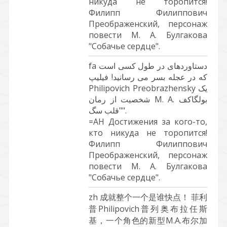
никуда не торопится!
Филипп Филиппович
Преображенский, персонаж
повести М. А. Булгакова
"Собачье сердце".
fa دستاوردهای در طول کسی است
که در عجله بسر می رسانید! فیلیپ
Philipovich Preobrazhensky یک
شخصیت از رمان M. A. بولگاکف
"قلب سگ".
=АН Достижения за кого-то,
кто никуда не торопится!
Филипп Филиппович
Преображенский, персонаж
повести М. А. Булгакова
"Собачье сердце".
zh 成就整个一个是谁快点！ 菲利
普Philipovich普列奥布拉任斯
基，一个角色的新型M.A.布尔加