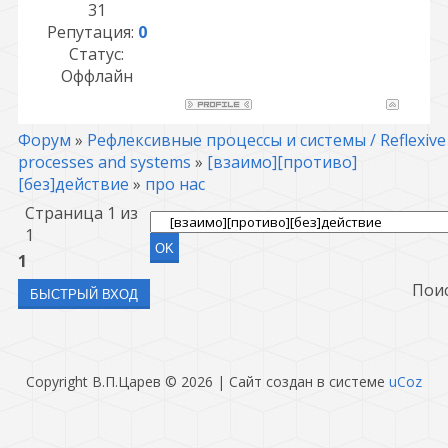
31
Репутация:
0
Статус:
Оффлайн
Форум
»
Рефлексивные процессы и системы / Reflexive
processes and systems
»
[взаимо][противо]
[без]действие
»
про нас
Страница
1
из
1
1
Пои
Copyright В.П.Царев © 2026
|
Сайт создан в системе
uCoz