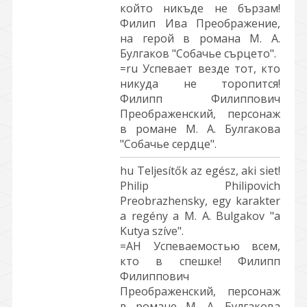
който никъде не бързам!
Филип Ива Преображение,
на герой в романа М. А.
Булгаков "Собачье сърцето".
=ru Успевает везде тот, кто
никуда не торопится!
Филипп Филиппович
Преображенский, персонаж
в романе М. А. Булгакова
"Собачье сердце".
hu Teljesítők az egész, aki siet!
Philip Philipovich
Preobrazhensky, egy karakter
a regény a M. A. Bulgakov "a
Kutya szíve".
=АН Успеваемостью всем,
кто в спешке! Филипп
Филиппович
Преображенский, персонаж
в романе М. А. Булгакова