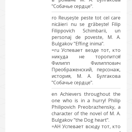
"Собачье сердце".
ro Reușește peste tot cel care
nicăieri nu se grăbește! Filip
Filippovich Schimbarii, un
personaj de poveste, M. A.
Bulgakov "Effing inima".
=ru Успевает везде тот, кто
никуда не торопится!
Филипп Филиппович
Преображенский, персонаж,
история, М. А. Булгакова
"Собачье сердце".
en Achievers throughout the
one who is in a hurry! Philip
Philipovich Preobrazhensky, a
character of the novel of M. A.
Bulgakov "the Dog heart".
=АН Успевает всюду тот, кто