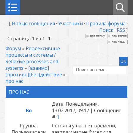
[
Новые сообщения
·
Участники
·
Правила форума
·
Поиск
·
RSS
]
Страница
1
из
1
1
Форум
»
Рефлексивные
процессы и системы /
Reflexive processes and
systems
»
[взаимо]
[противо][без]действие
»
про нас
ПРО НАС
Дата: Понедельник,
Bo
13.02.2017, 09:17 | Сообщение
#
1
Группа:
Сегодня у нас нет времени,
Пользователи
завтра у нас не будет сил,