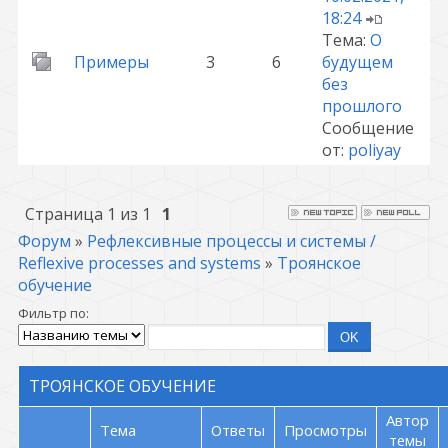
18:24
Тема:
О
Примеры
3
6
будущем
без
прошлого
Сообщение
от:
poliyay
Страница
1
из
1
1
Форум
»
Рефлексивные процессы и системы /
Reflexive processes and systems
»
Троянское
обучение
Фильтр по:
ТРОЯНСКОЕ ОБУЧЕНИЕ
Автор
Тема
Ответы
Просмотры
темы