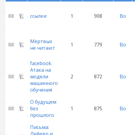
ссылки
1
908
Bo
Мёртвых
1
779
Bo
не читают
facebook:
Атака на
модели
2
872
Bo
машинного
обучения
О будущем
без
1
875
Bo
прошлого
Письма:
Лефевр и