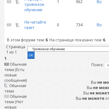
1
962
Bo
троянское
обучение
Не читайте
0
734
Bo
газет
В этом форуме тем:
6
. На странице показано тем:
6
.
Страница
1
из
1
1
Обычная
Поиск:
тема (Есть
новые
сообщения)
Вы
не м
Обычная
Вы
не мож
тема
Вы
не може
Обычная
Вы
не можете
от
тема (Нет
новых